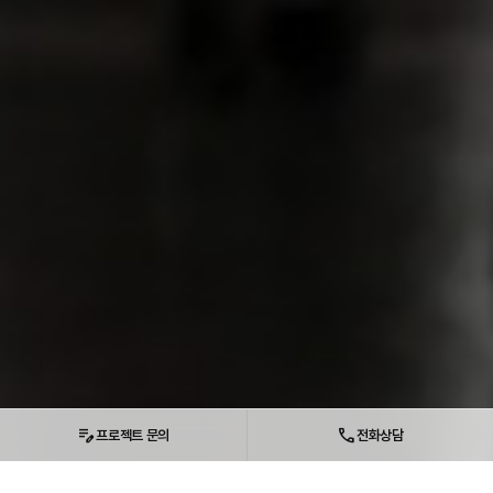
edit_note
call
프로젝트 문의
전화상담